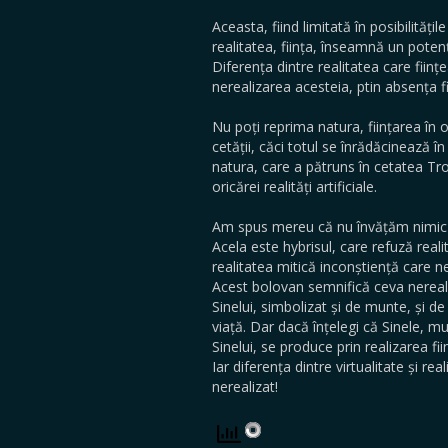
Aceasta, fiind limitată în posibilitățil
realitatea, ființa, înseamnă un potențial
Diferența dintre realitatea care ființea
nerealizarea acesteia, ptin absența fiin
Nu poți reprima natura, ființarea în 
cetății, căci totul se înrădăcinează î
natura, care a pătruns în cetatea Troi
oricărei realități artificiale.
Am spus mereu că nu învățăm nimic d
Acela este hybrisul, care refuză reali
realitatea mitică inconștiență care ne
Acest bolovan semnifică ceva nereali
Sinelui, simbolizat și de munte, și de
viață. Dar dacă înțelegi că Sinele, mun
Sinelui, se produce prin realizarea fiin
Iar diferența dintre virtualitate și re
nerealizat!