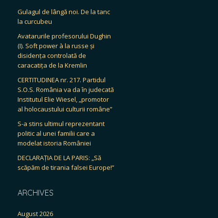
Gulagul de lângă noi. De la tanc
la curcubeu
Avatarurile profesorului Dughin
(I). Soft power à la russe și
disidența controlată de
caracatița de la Kremlin
CERTITUDINEA nr. 217. Partidul
S.O.S. România va da în judecată
Institutul Elie Wiesel, „promotor
al holocaustului culturii române”
S-a stins ultimul reprezentant
politic al unei familii care a
modelat istoria României
DECLARAȚIA DE LA PARIS: „Să
scăpăm de tirania falsei Europe!”
ARCHIVES
August 2026