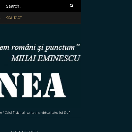
Search
for:
A
CONTACT
re
/
Calul Troian al realității și virtualitatea lui Sisif