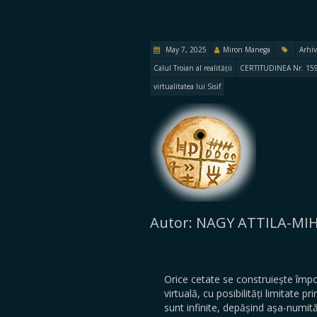
May 7, 2025
Miron Manega
Arhiv
Calul Troian al realității
CERTITUDINEA Nr. 15
virtualitatea lui Sisif
Autor: NAGY ATTILA-MI
Orice cetate se construiește împotr
virtuală, cu posibilități limitate p
sunt infinite, depășind așa-numită 