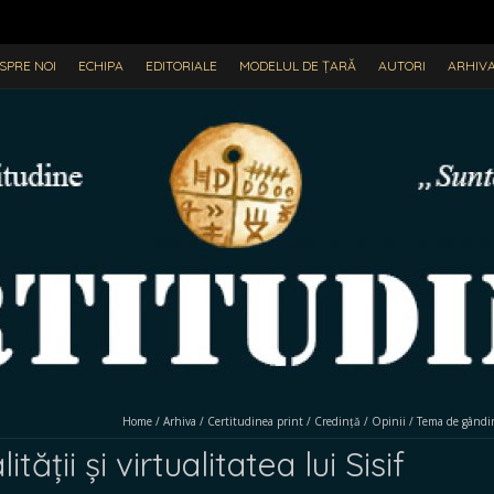
SPRE NOI
ECHIPA
EDITORIALE
MODELUL DE ȚARĂ
AUTORI
ARHIV
Home
/
Arhiva
/
Certitudinea print
/
Credință
/
Opinii
/
Tema de gândi
ității și virtualitatea lui Sisif