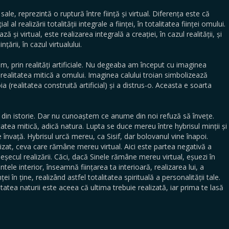
e sale, reprezintă o ruptură între ființă și virtual. Diferența este că
 al realizării totalității integrale a ființei, în totalitatea ființei omului.
ză și virtual, este realizarea integrală a creației, în cazul realității, și
țării, în cazul virtualului.
om, prin realități artificiale. Nu degeaba am început cu imaginea
n realitatea mitică a omului. Imaginea calului troian simbolizează
a (realitatea construită artificial) și a distrus-o. Aceasta e soarta
in istorie. Dar nu cunoaștem ce anume din noi refuză să învețe.
tatea mitică, adică natura. Lupta se duce mereu între hybrisul minții și
 învață. Hybrisul urcă mereu, ca Sisif, dar bolovanul vine înapoi.
zat, ceva care rămâne mereu virtual. Aici este partea negativă a
 eșecul realizării. Căci, dacă Sinele rămâne mereu virtual, eșuezi în
tele interior, înseamnă ființarea ta interioară, realizarea lui, a
ței în ține, realizând astfel totalitatea spirituală a personalității tale.
alitatea naturii este aceea că ultima trebuie realizată, iar prima te lasă