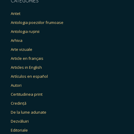
CATEGORIES
Antet
Antologia poeziilor frumoase
Antologia rușinii
Arhiva
Arte vizuale
Article en français
Articles in English
Artículos en español
Autori
Certitudinea print
Credință
De la lume adunate
Dezvăluiri
Editoriale