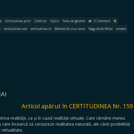
a
Certitudinea print
Credință
Opinii
Tema de gândire
0 Comment
9
certitudinea.com
certitudinea.ro
Meditațiile unui secui
Nagy Attila-Mihai
ortodox
HAI
Articol apărut în CERTITUDINEA Nr. 159
iva realității, ca și în cazul realității virtuale. Care rămâne mereu
rin care încearcă să cenzureze realitatea naturală, ale cărei posibilități
virtualitate.